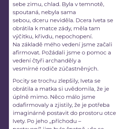
sebe zimu, chlad. Byla v temnotě,
spoutaná, nebyla sama
sebou, dceru neviděla. Dcera Iveta se
obrátila k matce zády, měla tam
výčitku, křivdu, nepochopení.
Na základě mého vedení jsme začali
afirmovat. Požádali jsme o pomoc a
vedení čtyři archanděly a
vesmírné rodiče zúčastněných.
Pocity se trochu zlepšily, Iveta se
obrátila a matka si uvědomila, že je
úplně mimo. Něco málo jsme
odafirmovaly a zjistily, že je potřeba
imaginárně postavit do prostoru otce
Ivety. Po jeho „příchodu –
postavení“ jim bylo špatně, vše se