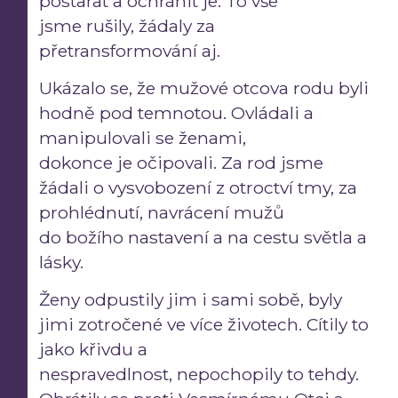
postarat a ochránit je. To vše
jsme rušily, žádaly za
přetransformování aj.
Ukázalo se, že mužové otcova rodu byli
hodně pod temnotou. Ovládali a
manipulovali se ženami,
dokonce je očipovali. Za rod jsme
žádali o vysvobození z otroctví tmy, za
prohlédnutí, navrácení mužů
do božího nastavení a na cestu světla a
lásky.
Ženy odpustily jim i sami sobě, byly
jimi zotročené ve více životech. Cítily to
jako křivdu a
nespravedlnost, nepochopily to tehdy.