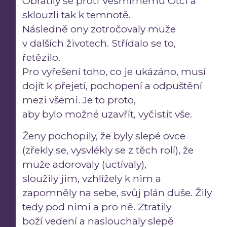
Obrátily se proti Vesmírnému Otci a
sklouzli tak k temnotě.
Následně ony zotročovaly muže
v dalších životech. Střídalo se to,
řetězilo.
Pro vyřešení toho, co je ukázáno, musí
dojít k přejetí, pochopení a odpuštění
mezi všemi. Je to proto,
aby bylo možné uzavřít, vyčistit vše.
Ženy pochopily, že byly slepé ovce
(zřekly se, vysvlékly se z těch rolí), že
muže adorovaly (uctívaly),
sloužily jim, vzhlížely k nim a
zapomněly na sebe, svůj plán duše. Žily
tedy pod nimi a pro ně. Ztratily
boží vedení a naslouchaly slepě