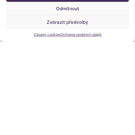
Boha, ztratili víru v Něj.
Odmítnout
Myslí si, že jsou na své problémy sami,
možná neumějí přijímat pomoc,
Zobrazit předvolby
mohou mít klapky na očích i
Zásady cookies
Ochrana osobních údajů
uších.
Ztratili svéprávnost, schopnost
rozhodovat se, rozum, úsudek –
soudnost a v neposlední řadě i srdce
– city, spojení s Vesmírným Otcem,
s duší, se Zemí.
Následky jsou strašné, ale se vším se dá
něco dělat, když odpustíme těm, kteří
nás do tohoto stavu
dostali. Odpustíme sami sobě, že jsme
naletěli. Pochopili jsme to, přijali,