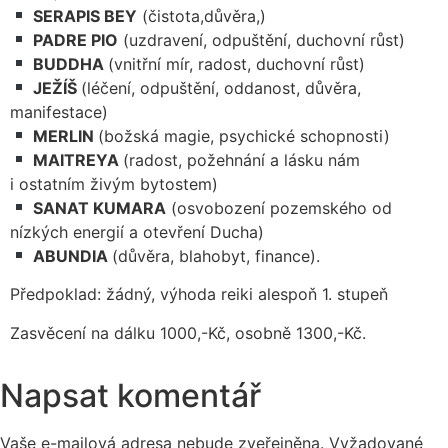
SERAPIS BEY
(čistota,důvěra,)
PADRE PIO
(uzdravení, odpuštění, duchovní růst)
BUDDHA
(vnitřní mír, radost, duchovní růst)
JEŽÍŠ
(léčení, odpuštění, oddanost, důvěra,
manifestace)
MERLIN
(božská magie, psychické schopnosti)
MAITREYA
(radost, požehnání a lásku nám
i ostatním živým bytostem)
SANAT KUMARA
(osvobození pozemského od
nízkých energií a otevření Ducha)
ABUNDIA
(důvěra, blahobyt, finance).
Předpoklad: žádný, výhoda reiki alespoň 1. stupeň
Zasvěcení na dálku 1000,-Kč, osobně 1300,-Kč.
Napsat komentář
Vaše e-mailová adresa nebude zveřejněna.
Vyžadované