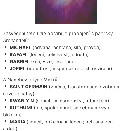
Zasvěcení této linie obsahuje propojení s paprsky
Archandělů:
MICHAEL
(odvaha, ochrana, síla, pravda)
RAFAEL
(léčení, celistvost, jednota)
GABRIEL
(síla, vize, inspirace)
JOFIEL
(moudrost, inspirace, radost, osvícení)
A Nanebevzatých Mistrů:
SAINT GERMAIN
(změna, transformace, svoboda,
nové začátky)
KWAN YIN
(soucit, milosrdenství, odpuštění)
KUTHUMI
(mír, spokojenost se sebou a svými
bližními)
MARIA
(soucit, požehnání, léčení; ochrana žen
a dětí)